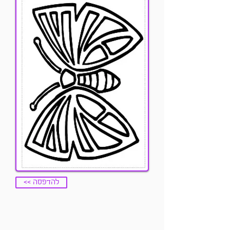
<< להדפסה