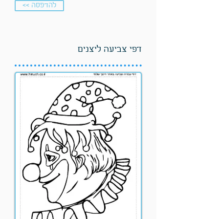
<< להדפסה
דפי צביעה ליצנים