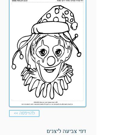
<< להדפסה
דפי צביעה ליצנים