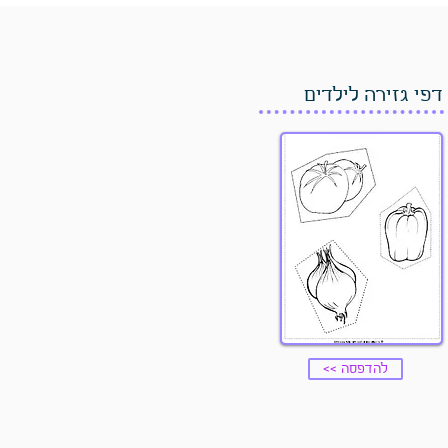
דפי גזירה לילדים
<< להדפסה