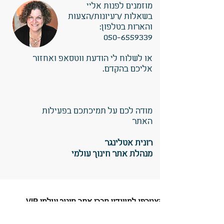
מוזמנים לפנות אליי
בשאלות /רעיונות/הצעות
והארות בטלפון:
050-6559339
או לשלוח לי הודעת ווטסאפ ואחזור
אליכם בהקדם.
מודה לכם על תמיכתכם בפעילות
האתר
רונית אטלינגר
מנהלת אתר חינוך עולמי
הצטרפו למועדון חברי אתר חינוך עולמי VIP
עם הצטרפותכם למועדון חברי האתר (בתמורה