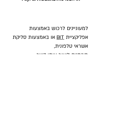
למעוניינים לרכוש באמצעות
אפליקציית
BIT
או באמצעות סליקת
אשראי טלפונית,
מוזמנים ליצור איתי קשר
050-6559339
טלפוני:
רונית אטלינגר
מנהלת אתר חינוך עולמי