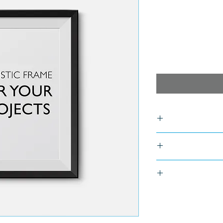
I'm a product detail. I
about your product suc
instructions. This is al
I’m a Return and Refun
product special and h
customers know what t
their purchase. Havi
I'm a shippi
policy is a g
information about your
custo
Providing straightf