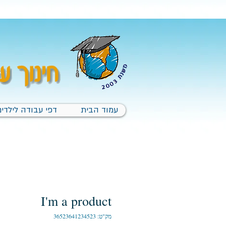
עמוד הבית
דפי עבודה לילדים
I'm a product
מק"ט: 36523641234523