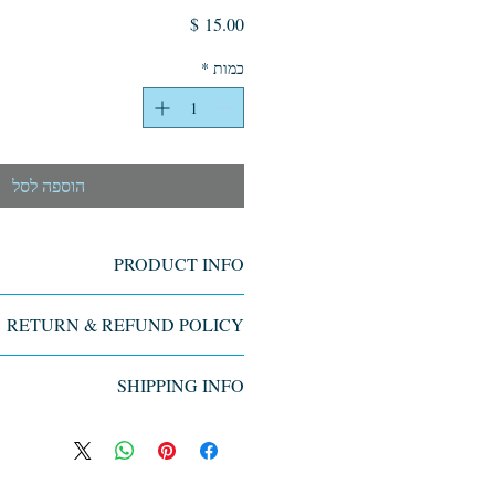
מחיר
כמות
*
הוספה לסל
PRODUCT INFO
'm a great place to add more information
RETURN & REFUND POLICY
h as sizing, material, care and cleaning
so a great space to write what makes this
d policy. I’m a great place to let your
ow your customers can benefit from this
SHIPPING INFO
o do in case they are dissatisfied with
item.
ng a straightforward refund or exchange
ng policy. I'm a great place to add more
reat way to build trust and reassure your
 shipping methods, packaging and cost.
mers that they can buy with confidence.
orward information about your shipping